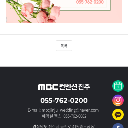
목록
055-762-0200
E-mail: mbcjinju_wedding@naver.com
예약실 팩스: 055-762-0082
경상남도 진주시 동진로 415(충무공동)