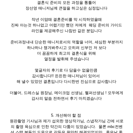
결혼식 준비의 모든 과정을 통틀어
장선영 매니저님께 큰절을 하고싶은 심정입니다
작년 이맘때 결혼준비를 막 시작하였을때
진짜 아는것 하나없고 어렵기만 했던 저에게 웨딩 준비의 가이드
라인을 제공해주신 나침반 같은 분입니다
준비과정내내 단순한 매니저로서의 역할을 너머, 세심한 부분까지
하나하나 챙겨봐주시고 오히려 신부인 저 보다
더 꼼꼼하게 최고의 결혼식을 위해
열정을 발휘해 주셨습니다
몇글자의 후기로 다 담을수 없을만큼
감사합니다!! 든든한 매니저님이 있어서
해 낼수 있었던 결혼입니다 다시한번 진심으로 감사합니다
더불어, 드레스실 원장님, 메이크업 선생님, 헬퍼선생님 ! 모두에게
감사의 말씀 전하면서 후기 마치겠습니다
5. 개선해야 할 점
원판촬영 기사님과 제가 섭외한 영상작가님, 스냅작가님 간에 서로
의 촬영 욕심으로 인한 약간의 다툼이 있었습니다. 물론 mbc컨벤
션 스탭 분들의 도움으로 갈등은 원만히 해결되었지만 , 좋은날 좋