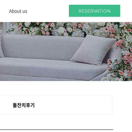
About us
RESERVATION
About us
Location
Wedding guides
돌잔치후기