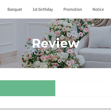
Banquet
1st birthday
Promotion
Notice
대연회장 1
1st birthday
Promotion
Notice
Review
대연회장 2
Review
연회실적
Buffet