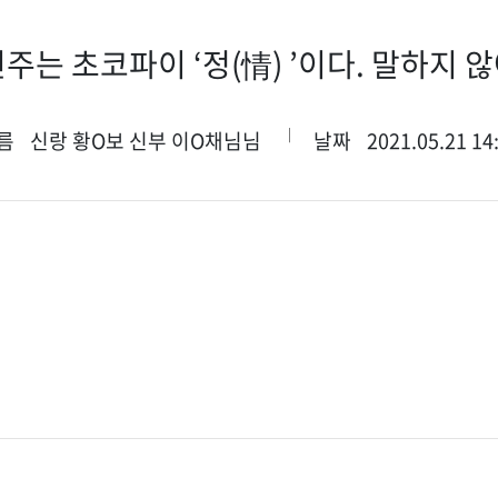
는 초코파이 ‘정(情) ’이다. 말하지 
름
신랑 황O보 신부 이O채님님
날짜
2021.05.21 14