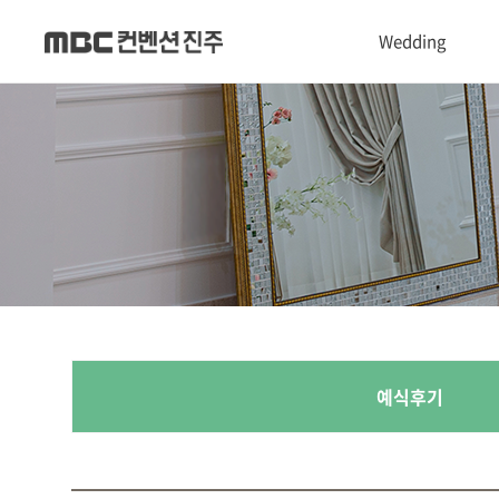
Wedding
1관 Convention hall
2관 Castle hall
3관 Chapel hall
Dress & Makeup shop
폐백실
예식후기