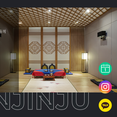
들께
JINJU