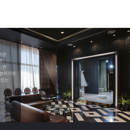
러운
라
디한
 분위기의
 있는