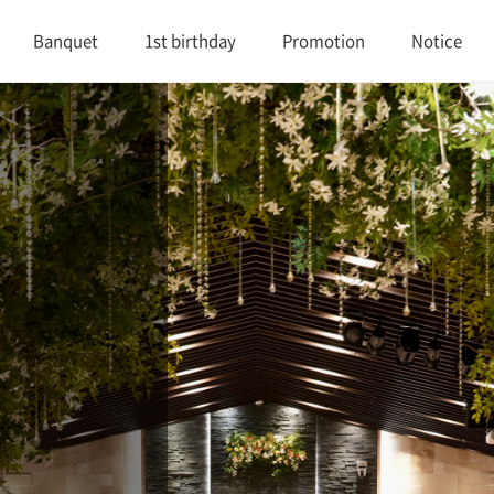
Banquet
1st birthday
Promotion
Notice
대연회장 1
1st birthday
Promotion
Notice
대연회장 2
Review
연회실적
Buffet