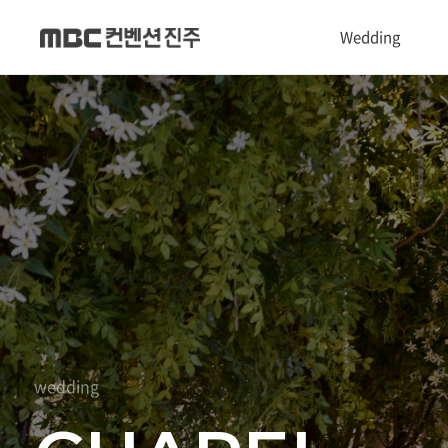
Wedding
1관 Convention hall
2관 Castle hall
3관 Chapel hall
Dress & Makeup shop
폐백실
wedding