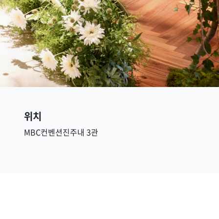
위치
MBC컨벤션진주내 3관