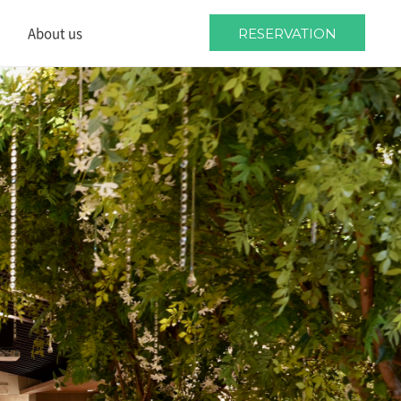
About us
RESERVATION
About us
Location
Wedding guides