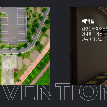
폐백실
신랑신부측 어른
인사를 드리는
전통예식 장소
VENTION