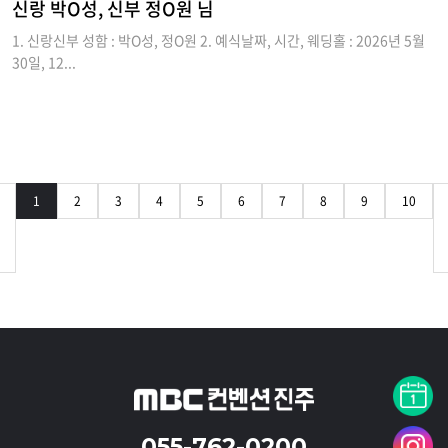
신랑 박O성, 신부 정O원 님
1. 신랑신부 성함 : 박O성, 정O원 2. 예식날짜, 시간, 웨딩홀 : 2026년 5월
30일, 12...
1
2
3
4
5
6
7
8
9
10
055-762-0200