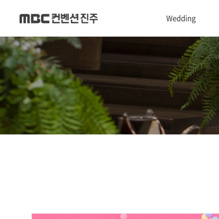
Wedding
1관 Convention hall
2관 Castle hall
3관 Chapel hall
Dress & Makeup shop
폐백실