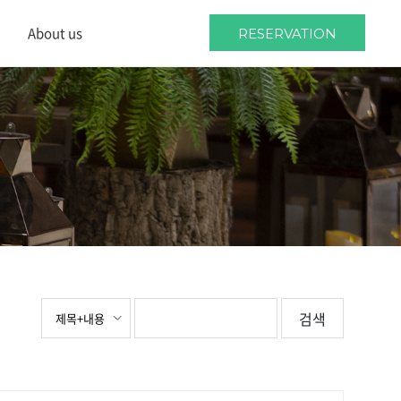
About us
RESERVATION
About us
Location
Wedding guides
검색