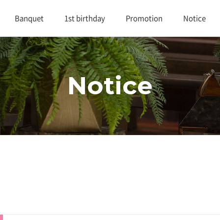
Banquet
1st birthday
Promotion
Notice
대연회장 1
1st birthday
Promotion
Notice
Notice
대연회장 2
Review
연회실적
Buffet