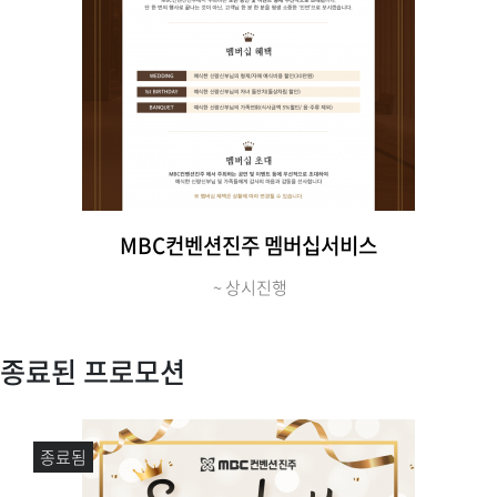
MBC컨벤션진주 멤버십서비스
~ 상시진행
종료된 프로모션
종료됨