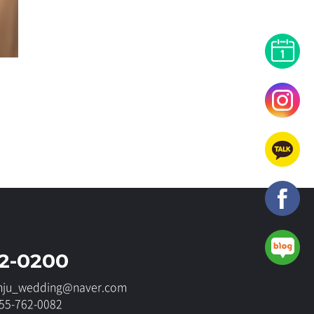
62-0200
jinju_wedding@naver.com
5-762-0082