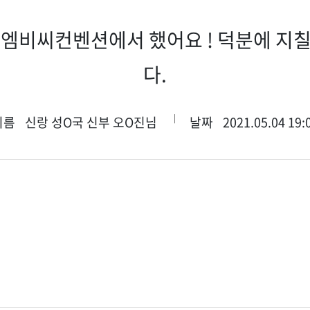
서 엠비씨컨벤션에서 했어요 ! 덕분에 지
다.
이름
신랑 성O국 신부 오O진님
날짜
2021.05.04 19: