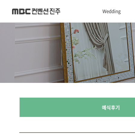
Wedding
1관 Convention hall
2관 Castle hall
3관 Chapel hall
Dress & Makeup shop
폐백실
예식후기