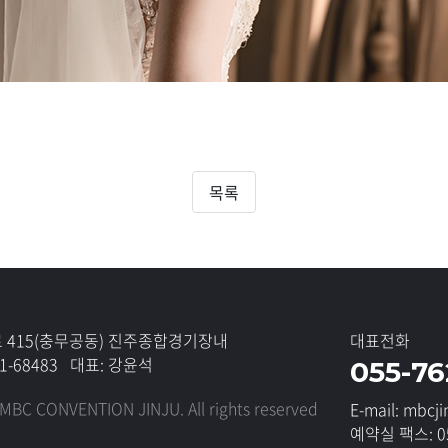
목록
 415(충무공동)
진주종합경기장내
대표전화
1-68483 대표: 강윤석
055-7
 MBC CONVENTION JINJU.
All rights reserved
E-mail: mbc
예약실 팩스: 05