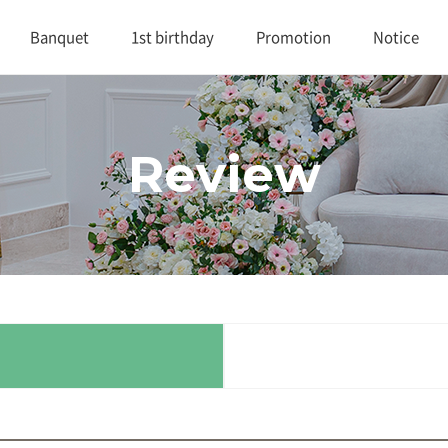
Banquet
1st birthday
Promotion
Notice
대연회장 1
1st birthday
Promotion
Notice
Review
대연회장 2
Review
연회실적
Buffet