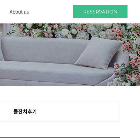
About us
RESERVATION
About us
Location
Wedding guides
돌잔치후기