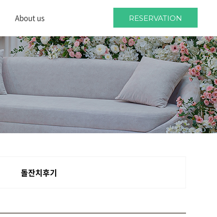
About us
RESERVATION
About us
Location
Wedding guides
돌잔치후기