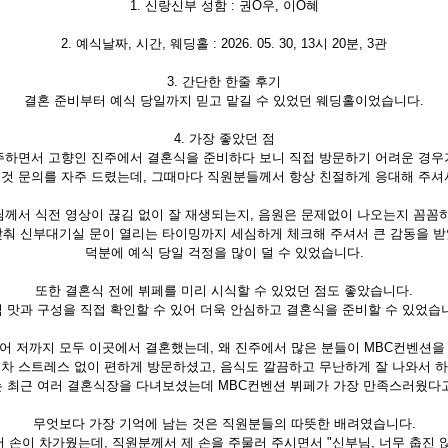
1. 신랑신부 성함 : 권O우, 이O혜
2. 예식날짜, 시간, 웨딩홀 : 2026. 05. 30, 13시 20분, 3관
3. 간단한 한줄 후기
결혼 준비부터 예식 당일까지 믿고 맡길 수 있었던 웨딩홀이었습니다.
4. 가장 좋았던 점
주하면서 고향인 진주에서 결혼식을 준비하다 보니 직접 방문하기 어려운 경우
것 문의를 자주 드렸는데, 그때마다 직원분들께서 항상 친절하게 응대해 주셔
께서 식전 영상이 끊김 없이 잘 재생되는지, 음원은 문제없이 나오는지 꼼꼼
맞춰 신부대기실 문이 열리는 타이밍까지 세심하게 체크해 주셔서 큰 감동을 받
덕분에 예식 당일 걱정을 많이 덜 수 있었습니다.
또한 결혼식 전에 뷔페를 미리 시식할 수 있었던 점도 좋았습니다.
 맛과 구성을 직접 확인할 수 있어 더욱 안심하고 결혼식을 준비할 수 있었습
어 저까지 모두 이곳에서 결혼했는데, 왜 진주에서 많은 분들이 MBC컨벤션을
차 스트레스 없이 편하게 방문하셨고, 음식도 깔끔하고 무난하게 잘 나와서 
 최근 여러 결혼식장을 다녀보셨는데 MBC컨벤션 뷔페가 가장 만족스러웠다
무엇보다 가장 기억에 남는 것은 직원분들의 따뜻한 배려였습니다.
서 손이 차가웠는데, 직원분께서 제 손을 주물러 주시면서 "신부님, 너무 춥진 