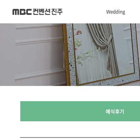
Wedding
1관 Convention hall
2관 Castle hall
3관 Chapel hall
Dress & Makeup shop
폐백실
예식후기