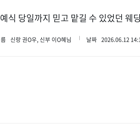
 예식 당일까지 믿고 맡길 수 있었던 웨
이름
신랑 권O우, 신부 이O혜님
날짜
2026.06.12 14: