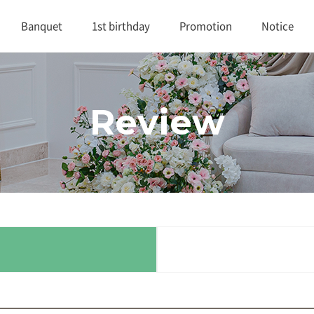
Banquet
1st birthday
Promotion
Notice
대연회장 1
1st birthday
Promotion
Notice
Review
대연회장 2
Review
연회실적
Buffet