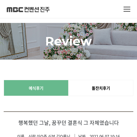
Review
예식후기
돌잔치후기
행복했던 그날, 꿈꾸던 결혼식 그 자체였습니다
이름
신랑 이O준 신부 김O름님
날짜
2022.06.07 10:16